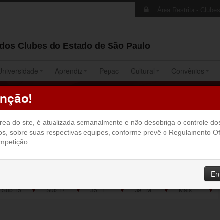
Área Restrita - Clube
 dos Clubes do Estado de São Paulo
Universidade
Aprendiz
Pepac
Cultural
Convênios
a de Futsal - 27ª Edição do Pepac
nção!
rea do site, é atualizada semanalmente e não desobriga o controle do
os, sobre suas respectivas equipes, conforme prevê o Regulamento Ofi
mpetição.
En
▼
▼
▼
▼
▼
Sub 15
Sub 17
35+ F
39+ M
Mais