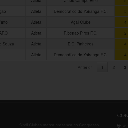
Atleta
Clube Campo Belo
5
ção
Atleta
Democrático do Ypiranga F.C.
5
into
Atleta
Açaí Clube
4
TARO
Atleta
Ribeirão Pires F.C.
2
de Souza
Atleta
E.C. Pinheiros
4
Atleta
Democrático do Ypiranga F.C.
4
Anterior
1
2
3
CON
Sindi Clubes marca presença no Congresso
Av