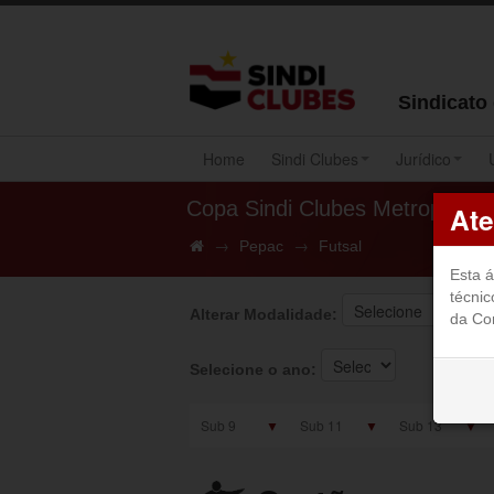
Sindicato
Home
Sindi Clubes
Jurídico
Copa Sindi Clubes Metropolitan
Ate
→
→
Pepac
Futsal
Esta á
técnic
Alterar Modalidade:
da Co
Selecione o ano:
▼
▼
▼
Sub 9
Sub 11
Sub 13