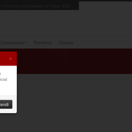
s e Técnicos participantes do Pepac 2026
Consultorias
Parceiros
Contato
×
s
cial
tendi