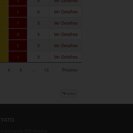
1
6
Ver Detalhes
1
6
Ver Detalhes
1
5
Ver Detalhes
3
5
Ver Detalhes
1
5
Ver Detalhes
1
5
Ver Detalhes
4
5
…
13
Próximo
Voltar
TATO
 Indianópolis 668 Moema