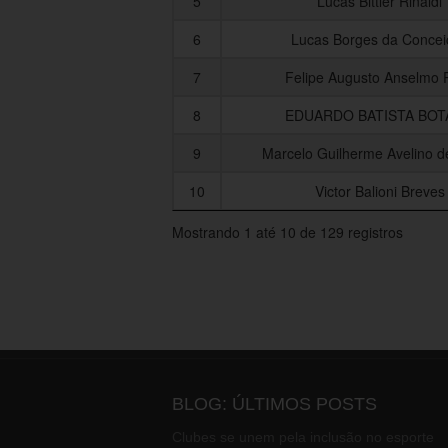
5
Lucas Bittler Rinaldi
6
Lucas Borges da Concei
7
Felipe Augusto Anselmo P
8
EDUARDO BATISTA BO
9
Marcelo Guilherme Avelino 
10
Victor Balioni Breves
Mostrando 1 até 10 de 129 registros
BLOG: ÚLTIMOS POSTS
Clubes se unem pela inclusão no esporte