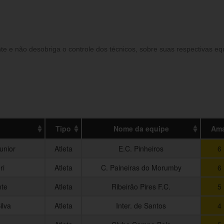
nte e não desobriga o controle dos técnicos, sobre suas respectivas 
Tipo
Nome da equipe
Ama
unior
Atleta
E.C. Pinheiros
6
ri
Atleta
C. Paineiras do Morumby
6
nte
Atleta
Ribeirão Pires F.C.
5
ilva
Atleta
Inter. de Santos
4