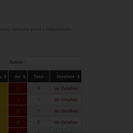
equipes, conforme prevê o Regulamento
Buscar:
.
Ver.
Total
Detalhes
2
8
Ver Detalhes
1
7
Ver Detalhes
2
7
Ver Detalhes
2
6
Ver Detalhes