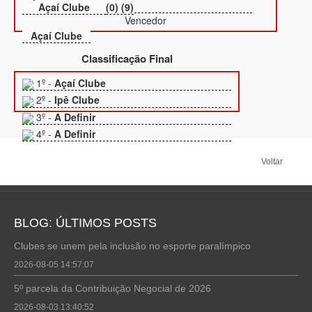
Açaí Clube
(0) (9)
Vencedor
Açaí Clube
Classificação Final
1º -
Açaí Clube
2º -
Ipê Clube
3º -
A Definir
4º -
A Definir
Voltar
BLOG: ÚLTIMOS POSTS
Clubes se unem pela inclusão no esporte paralímpico
2026-08-05 14:57:07
5º parcela da Contribuição Negocial de 2026
2026-08-03 13:40:52