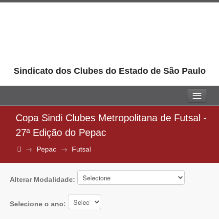
Sindicato dos Clubes do Estado de São Paulo
Home
Copa Sindi Clubes Metropolitana de Futsal -
27ª Edição do Pepac
Sindi Clubes
→
→
Pepac
Futsal
Jurídico
Universidade
Alterar Modalidade:
Aprendiz
Selecione o ano:
Pepac