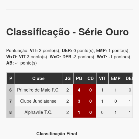
Classificação - Série Ouro
Pontuação:
VIT:
3 ponto(s),
DER:
0 ponto(s),
EMP:
1 ponto(s),
WxO: VIT
3 ponto(s).
WxO: DER
-3 ponto(s).
WxT:
-1 ponto(s),
AB:
-1 ponto(s)
P
Clube
JG
PG
CD
VIT
EMP
DER
6
Primeiro de Maio F.C.
2
4
0
1
1
0
7
Clube Jundiaiense
2
3
0
1
0
1
8
Alphaville T.C.
2
1
0
0
1
1
Classificação Final