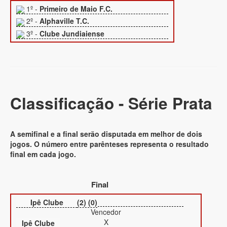
1º -
Primeiro de Maio F.C.
2º -
Alphaville T.C.
3º -
Clube Jundiaiense
Classificação - Série Prata
A semifinal e a final serão disputada em melhor de dois
jogos. O número entre parênteses representa o resultado
final em cada jogo.
Final
Ipê Clube
(2) (0)
Vencedor
X
Ipê Clube