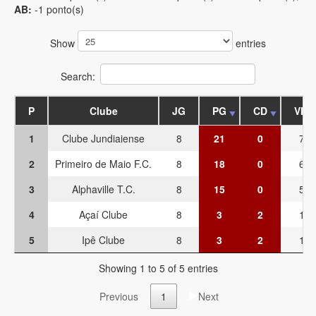
AB:
-1 ponto(s)
Show
entries
Search:
P
Clube
JG
PG
CD
VIT
1
Clube Jundiaiense
8
21
0
7
2
Primeiro de Maio F.C.
8
18
0
6
3
Alphaville T.C.
8
15
0
5
4
Açaí Clube
8
3
2
1
5
Ipê Clube
8
3
2
1
Showing 1 to 5 of 5 entries
Previous
1
Next