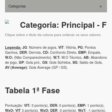
Categorias
▼
Cultural
35+ F
▼
Convênios
Categoria: Principal - F
Principal - F
▼
Consultorias
Clique sobre o titulo da coluna para ordenar os seus valores.
Sub 9
Parceiros
▼
Legenda:
JG
: Número de jogos,
VIT
: Vitória,
PG
: Pontos
Contato
Sub 11
▼
Ganhos,
DER
: Derrota,
CD:
Confronto Direto,
EMP:
Empate,
W.O:
(Não Comparecimento),
W.T:
W.O Técnico,
AB:
Abandono
Sub 13
▼
de jogo,
GP
: Gols pró;,
GS
: Gols Sofridos,
SG
: Saldo de Gols,
AV (Average)
: Gols Average (GP / GS).
Sub 15
▼
Sub 17
▼
Tabela 1ª Fase
▼
Pontuação:
VIT:
3 ponto(s),
DER:
0 ponto(s),
EMP:
1 ponto(s),
WxO: VIT
3 ponto(s).
WxO: DER
-3 ponto(s).
WxT:
-1 ponto(s),