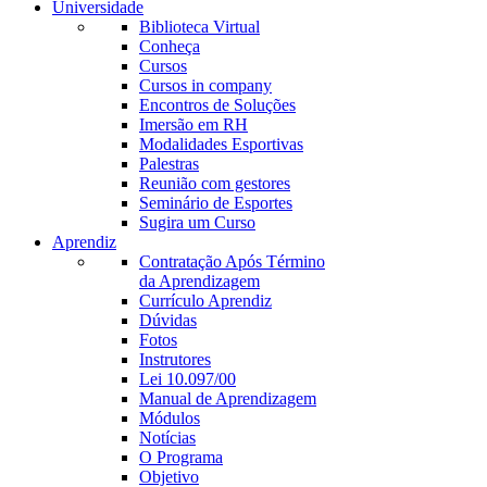
Universidade
Biblioteca Virtual
Conheça
Cursos
Cursos in company
Encontros de Soluções
Imersão em RH
Modalidades Esportivas
Palestras
Reunião com gestores
Seminário de Esportes
Sugira um Curso
Aprendiz
Contratação Após Término
da Aprendizagem
Currículo Aprendiz
Dúvidas
Fotos
Instrutores
Lei 10.097/00
Manual de Aprendizagem
Módulos
Notícias
O Programa
Objetivo