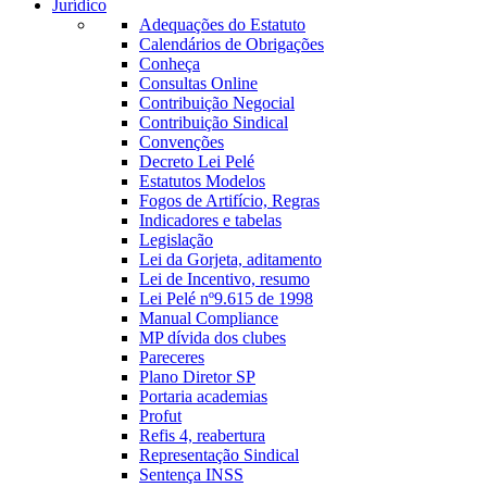
Jurídico
Adequações do Estatuto
Calendários de Obrigações
Conheça
Consultas Online
Contribuição Negocial
Contribuição Sindical
Convenções
Decreto Lei Pelé
Estatutos Modelos
Fogos de Artifício, Regras
Indicadores e tabelas
Legislação
Lei da Gorjeta, aditamento
Lei de Incentivo, resumo
Lei Pelé nº9.615 de 1998
Manual Compliance
MP dívida dos clubes
Pareceres
Plano Diretor SP
Portaria academias
Profut
Refis 4, reabertura
Representação Sindical
Sentença INSS