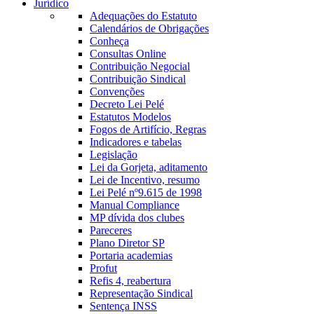
Jurídico
Adequações do Estatuto
Calendários de Obrigações
Conheça
Consultas Online
Contribuição Negocial
Contribuição Sindical
Convenções
Decreto Lei Pelé
Estatutos Modelos
Fogos de Artifício, Regras
Indicadores e tabelas
Legislação
Lei da Gorjeta, aditamento
Lei de Incentivo, resumo
Lei Pelé nº9.615 de 1998
Manual Compliance
MP dívida dos clubes
Pareceres
Plano Diretor SP
Portaria academias
Profut
Refis 4, reabertura
Representação Sindical
Sentença INSS