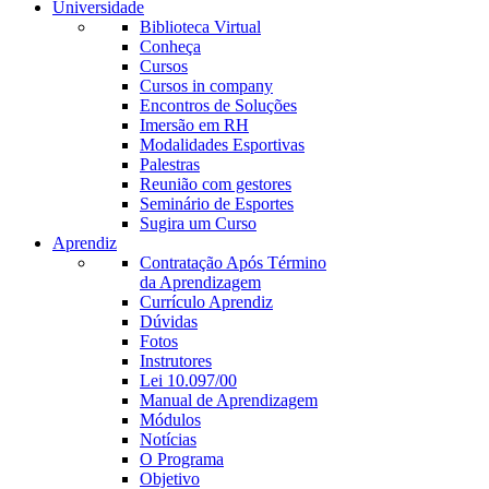
Universidade
Biblioteca Virtual
Conheça
Cursos
Cursos in company
Encontros de Soluções
Imersão em RH
Modalidades Esportivas
Palestras
Reunião com gestores
Seminário de Esportes
Sugira um Curso
Aprendiz
Contratação Após Término
da Aprendizagem
Currículo Aprendiz
Dúvidas
Fotos
Instrutores
Lei 10.097/00
Manual de Aprendizagem
Módulos
Notícias
O Programa
Objetivo