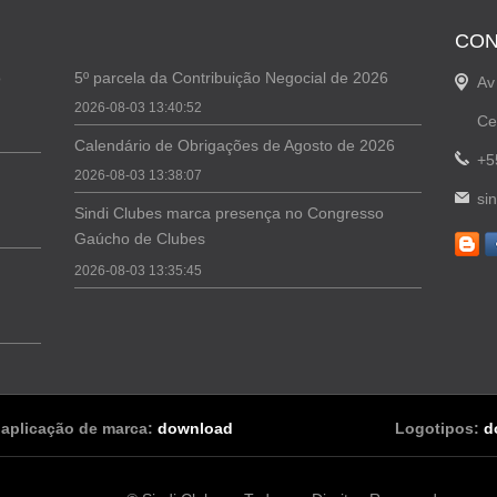
CON
o
5º parcela da Contribuição Negocial de 2026
Av
2026-08-03 13:40:52
Ce
Calendário de Obrigações de Agosto de 2026
+5
2026-08-03 13:38:07
si
Sindi Clubes marca presença no Congresso
Gaúcho de Clubes
2026-08-03 13:35:45
 aplicação de marca:
download
Logotipos:
d