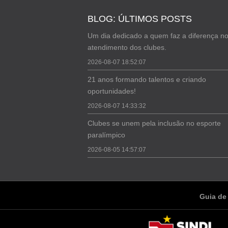
BLOG: ÚLTIMOS POSTS
Um dia dedicado a quem faz a diferença n
atendimento dos clubes.
2026-08-07 18:52:07
21 anos formando talentos e criando
oportunidades!
2026-08-07 14:33:32
Clubes se unem pela inclusão no esporte
paralímpico
2026-08-05 14:57:07
Guia de