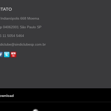
TATO
 Indianópolis 668 Moema
p 04062001 São Paulo SP
5 11 5054 5464
ndiclube@sindiclubesp.com.br
ownload