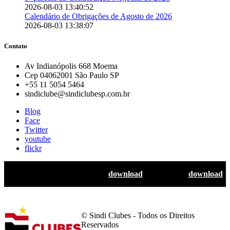
2026-08-03 13:40:52
Calendário de Obrigações de Agosto de 2026
2026-08-03 13:38:07
Contato
Av Indianópolis 668 Moema
Cep 04062001 São Paulo SP
+55 11 5054 5464
sindiclube@sindiclubesp.com.br
Blog
Face
Twitter
youtube
flickr
Guia de aplicação de marca:
download
Logotipos:
download
© Sindi Clubes - Todos os Direitos
Reservados