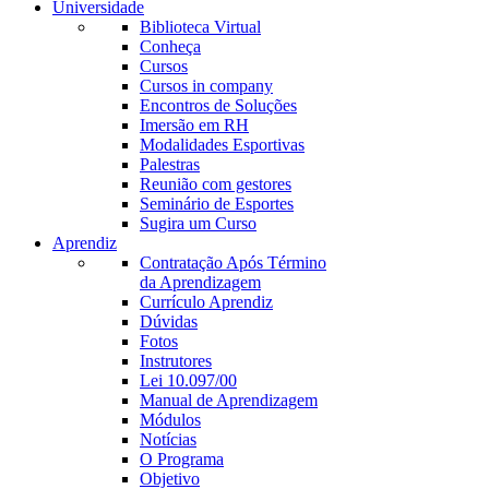
Universidade
Biblioteca Virtual
Conheça
Cursos
Cursos in company
Encontros de Soluções
Imersão em RH
Modalidades Esportivas
Palestras
Reunião com gestores
Seminário de Esportes
Sugira um Curso
Aprendiz
Contratação Após Término
da Aprendizagem
Currículo Aprendiz
Dúvidas
Fotos
Instrutores
Lei 10.097/00
Manual de Aprendizagem
Módulos
Notícias
O Programa
Objetivo