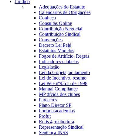
Jurídico
Adequações do Estatuto
Calendários de Obrigações
Conheça
Consultas Online
Contribuição Negocial
Contribuição Sindical
Convenções
Decreto Lei Pelé
Estatutos Modelos
Fogos de Artifício, Regras
Indicadores e tabelas
Legislação
Lei da Gorjeta, aditamento
Lei de Incentivo, resumo
Lei Pelé nº9.615 de 1998
Manual Compliance
MP dívida dos clubes
Pareceres
Plano Diretor SP
Portaria academias
Profut
Refis 4, reabertura
Representação Sindical
Sentença INSS