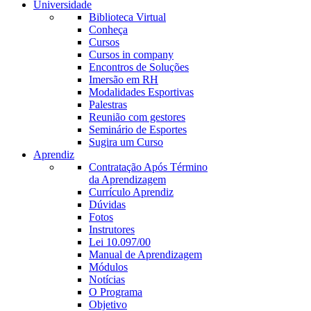
Universidade
Biblioteca Virtual
Conheça
Cursos
Cursos in company
Encontros de Soluções
Imersão em RH
Modalidades Esportivas
Palestras
Reunião com gestores
Seminário de Esportes
Sugira um Curso
Aprendiz
Contratação Após Término
da Aprendizagem
Currículo Aprendiz
Dúvidas
Fotos
Instrutores
Lei 10.097/00
Manual de Aprendizagem
Módulos
Notícias
O Programa
Objetivo