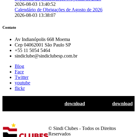
2026-08-03 13:40:52
Calendário de Obrigações de Agosto de 2026
2026-08-03 13:38:07
Contato
Av Indianópolis 668 Moema
Cep 04062001 São Paulo SP
+55 11 5054 5464
sindiclube@sindiclubesp.com.br
Blog
Face
Twitter
youtube
flickr
Guia de aplicação de marca:
download
Logotipos:
download
© Sindi Clubes - Todos os Direitos
Reservados