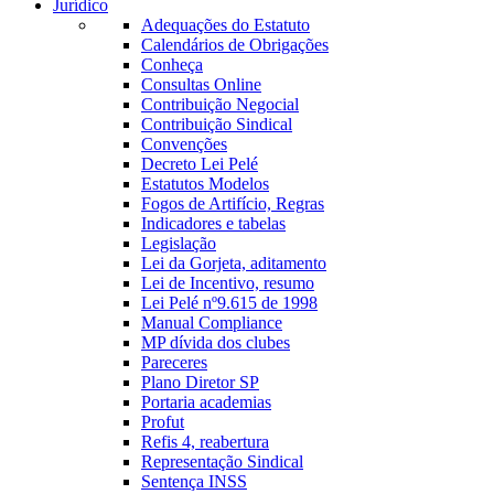
Jurídico
Adequações do Estatuto
Calendários de Obrigações
Conheça
Consultas Online
Contribuição Negocial
Contribuição Sindical
Convenções
Decreto Lei Pelé
Estatutos Modelos
Fogos de Artifício, Regras
Indicadores e tabelas
Legislação
Lei da Gorjeta, aditamento
Lei de Incentivo, resumo
Lei Pelé nº9.615 de 1998
Manual Compliance
MP dívida dos clubes
Pareceres
Plano Diretor SP
Portaria academias
Profut
Refis 4, reabertura
Representação Sindical
Sentença INSS