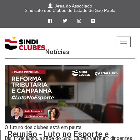
Área do Associado
Sindicato dos Clubes do Estado de São Paulo
Home
Notícias
Sindi
Clubes
Jurídico
Aprendiz
Pepac
Cultural
O futuro dos clubes está em pauta.
Reunião - Luto no Esporte e
Dia 1º de junho, a sede do Sindi Clubes vai reunir dirigentes