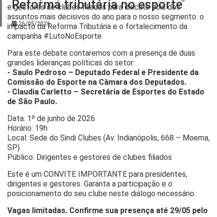
Consultorias
Reforma tributária no esporte
e gestores de clubes filiados para discutir dois dos
assuntos mais decisivos do ano para o nosso segmento: o
26/05/2026
Parceiros
impacto da Reforma Tributária e o fortalecimento da
campanha #LutoNoEsporte.
Contato
Para este debate contaremos com a presença de duas
grandes lideranças políticas do setor:
- Saulo Pedroso – Deputado Federal e Presidente da
Comissão do Esporte na Câmara dos Deputados.
- Claudia Carletto – Secretária de Esportes do Estado
de São Paulo.
Data: 1º de junho de 2026
Horário: 19h
Local: Sede do Sindi Clubes (Av. Indianópolis, 668 – Moema,
SP)
Público: Dirigentes e gestores de clubes filiados
Este é um CONVITE IMPORTANTE para presidentes,
dirigentes e gestores. Garanta a participação e o
posicionamento do seu clube neste diálogo necessário.
Vagas limitadas. Confirme sua presença até 29/05 pelo