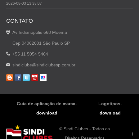
2026-08-03 13:38:07
CONTATO
Av Indianópolis 668 Moema
Cep 04062001 São Paulo SP
+55 11 5054 5464
sindiclube@sindiclubesp.com.br
Guia de aplicação de marca:
Logotipos:
download
download
© Sindi Clubes - Todos os
Direitos Reservados