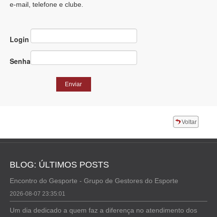
e-mail, telefone e clube.
Consultorias
Parceiros
Login
Contato
Senha
Voltar
BLOG: ÚLTIMOS POSTS
Encontro do Gesporte - Grupo de Gestores do Esporte
2026-08-07 23:35:01
Um dia dedicado a quem faz a diferença no atendimento dos