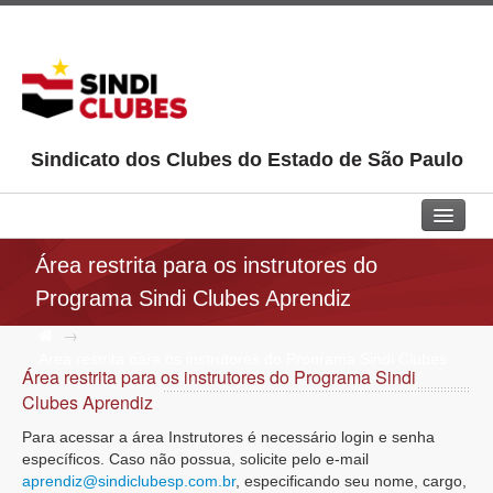
Sindicato dos Clubes do Estado de São Paulo
Home
Área restrita para os instrutores do
Programa Sindi Clubes Aprendiz
Sindi Clubes
→
Jurídico
Área restrita para os instrutores do Programa Sindi Clubes
Área restrita para os instrutores do Programa Sindi
Aprendiz
Aprendiz
Clubes Aprendiz
Para acessar a área Instrutores é necessário login e senha
Pepac
específicos. Caso não possua, solicite pelo e-mail
aprendiz@sindiclubesp.com.br
Cultural
, especificando seu nome, cargo,