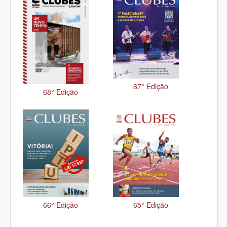
Consultorias
Parceiros
Contato
67° Edição
68° Edição
66° Edição
65° Edição