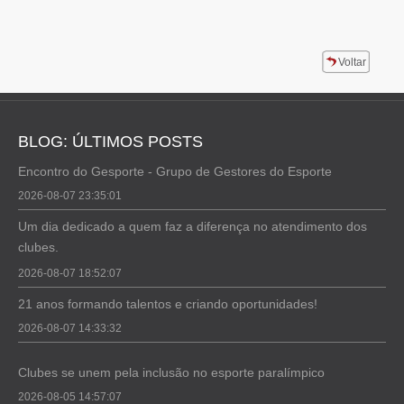
Voltar
BLOG: ÚLTIMOS POSTS
Encontro do Gesporte - Grupo de Gestores do Esporte
2026-08-07 23:35:01
Um dia dedicado a quem faz a diferença no atendimento dos
clubes.
2026-08-07 18:52:07
21 anos formando talentos e criando oportunidades!
2026-08-07 14:33:32
Clubes se unem pela inclusão no esporte paralímpico
2026-08-05 14:57:07