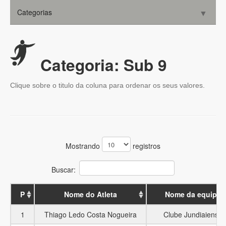
Categorias
▼
Cultural
Sub 9
▼
Convênios
Sub 11
▼
Consultorias
Categoria: Sub 9
Sub 13
Parceiros
▼
Clique sobre o titulo da coluna para ordenar os seus valores.
Contato
Sub 15
▼
Sub 17
▼
35+ F
▼
Mostrando
registros
39+ M
▼
Buscar:
▼
P
Nome do Atleta
Nome da equipe
1
Thiago Ledo Costa Nogueira
Clube Jundiaiense