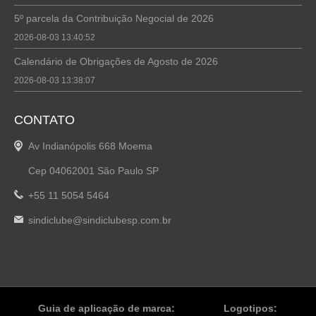
5º parcela da Contribuição Negocial de 2026
2026-08-03 13:40:52
Calendário de Obrigações de Agosto de 2026
2026-08-03 13:38:07
CONTATO
Av Indianópolis 668 Moema
Cep 04062001 São Paulo SP
+55 11 5054 5464
sindiclube@sindiclubesp.com.br
Guia de aplicação de marca:
Logotipos: