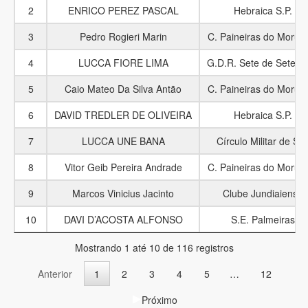
2
ENRICO PEREZ PASCAL
Hebraica S.P.
3
Pedro Rogieri Marin
C. Paineiras do Moru
4
LUCCA FIORE LIMA
G.D.R. Sete de Setem
5
Caio Mateo Da Silva Antão
C. Paineiras do Moru
6
DAVID TREDLER DE OLIVEIRA
Hebraica S.P.
7
LUCCA UNE BANA
Círculo Militar de S.P
8
Vitor Geib Pereira Andrade
C. Paineiras do Moru
9
Marcos Vinicius Jacinto
Clube Jundiaiense
10
DAVI D’ACOSTA ALFONSO
S.E. Palmeiras
Mostrando 1 até 10 de 116 registros
Anterior
1
2
3
4
5
…
12
Próximo