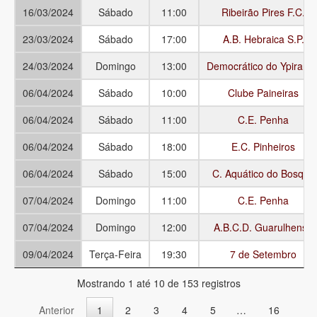
16/03/2024
Sábado
11:00
Ribeirão Pires F.C.
23/03/2024
Sábado
17:00
A.B. Hebraica S.P.
24/03/2024
Domingo
13:00
Democrático do Ypirang
06/04/2024
Sábado
10:00
Clube Paineiras
06/04/2024
Sábado
11:00
C.E. Penha
06/04/2024
Sábado
18:00
E.C. Pinheiros
06/04/2024
Sábado
15:00
C. Aquático do Bosque
07/04/2024
Domingo
11:00
C.E. Penha
07/04/2024
Domingo
12:00
A.B.C.D. Guarulhense
09/04/2024
Terça-Feira
19:30
7 de Setembro
Mostrando 1 até 10 de 153 registros
Anterior
1
2
3
4
5
…
16