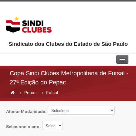
Sindicato dos Clubes do Estado de São Paulo
Home
Copa Sindi Clubes Metropolitana de Futsal -
27ª Edição do Pepac
Sindi Clubes
→
→
Pepac
Futsal
Jurídico
Universidade
Alterar Modalidade:
Aprendiz
Selecione o ano:
Pepac