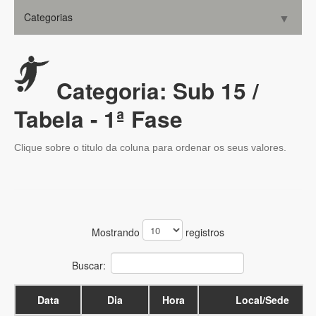
Categorias
▼
Cultural
Sub 9
▼
Convênios
Sub 11
▼
Consultorias
Categoria: Sub 15 /
Sub 13
Parceiros
▼
Tabela - 1ª Fase
Contato
Sub 15
▼
Clique sobre o titulo da coluna para ordenar os seus valores.
Sub 17
▼
35+ F
▼
39+ M
▼
Mostrando
registros
▼
Buscar:
Data
Dia
Hora
Local/Sede