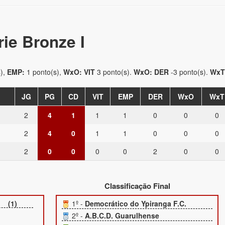
rie Bronze I
),
EMP:
1 ponto(s),
WxO: VIT
3 ponto(s).
WxO: DER
-3 ponto(s).
WxT
JG
PG
CD
VIT
EMP
DER
WxO
WxT
2
4
1
1
1
0
0
0
2
4
0
1
1
0
0
0
2
0
0
0
0
2
0
0
Classificação Final
(1)
1º -
Democrático do Ypiranga F.C.
2º -
A.B.C.D. Guarulhense