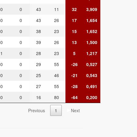
0
0
43
11
32
3,909
0
0
43
26
17
1,654
0
0
38
23
15
1,652
0
0
39
26
13
1,500
1
0
28
23
5
1,217
0
0
29
55
-26
0,527
0
0
25
46
-21
0,543
0
0
27
55
-28
0,491
0
0
16
80
-64
0,200
Previous
1
Next