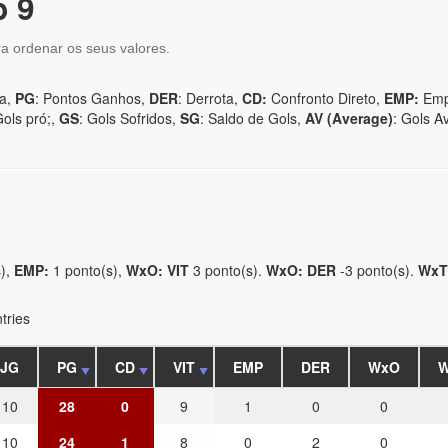
b 9
ra ordenar os seus valores.
ia,
PG
: Pontos Ganhos,
DER
: Derrota,
CD:
Confronto Direto,
EMP:
Emp
Gols pró;,
GS
: Gols Sofridos,
SG
: Saldo de Gols,
AV (Average)
: Gols A
),
EMP:
1 ponto(s),
WxO: VIT
3 ponto(s).
WxO: DER
-3 ponto(s).
WxT
tries
JG
PG
CD
VIT
EMP
DER
WxO
W
10
28
0
9
1
0
0
10
24
1
8
0
2
0