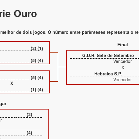
rie Ouro
m melhor de dois jogos. O número entre parênteses representa o re
Final
(2) (1)
G.D.R. Sete de Setembro
(5) (4)
Vencedor
X
Hebraica S.P.
(5) (4)
Vencedor
X
(1) (4)
gar
(2)
r
(4)
r