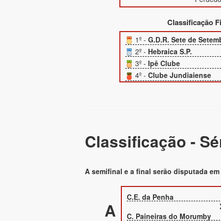
Classificação F
1º -
G.D.R. Sete de Setem
2º -
Hebraica S.P.
3º -
Ipê Clube
4º -
Clube Jundiaiense
Classificação - Sé
A semifinal e a final serão disputada e
C.E. da Penha
A
C. Paineiras do Morumby