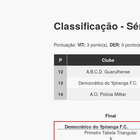
Classificação - Sé
Pontuação:
VIT:
3 ponto(s),
DER:
0 ponto(s
P
Clube
12
A.B.C.D. Guarulhense
13
Democrático do Ypiranga F.C.
14
A.O. Polícia Militar
Final
Democrático do Ypiranga F.C.
Primeiro Tabela Triangular
X